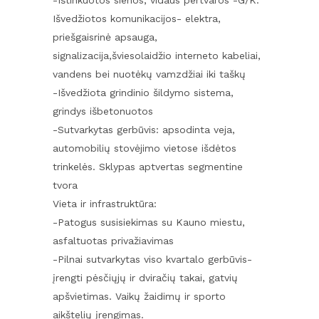
-Ištinkuotos sienos, vidaus pertvaros -G/K.
Išvedžiotos komunikacijos- elektra,
priešgaisrinė apsauga,
signalizacija,šviesolaidžio interneto kabeliai,
vandens bei nuotėkų vamzdžiai iki taškų
-Išvedžiota grindinio šildymo sistema,
grindys išbetonuotos
-Sutvarkytas gerbūvis: apsodinta veja,
automobilių stovėjimo vietose išdėtos
trinkelės. Sklypas aptvertas segmentine
tvora
Vieta ir infrastruktūra:
-Patogus susisiekimas su Kauno miestu,
asfaltuotas privažiavimas
-Pilnai sutvarkytas viso kvartalo gerbūvis-
įrengti pėsčiųjų ir dviračių takai, gatvių
apšvietimas. Vaikų žaidimų ir sporto
aikštelių įrengimas.