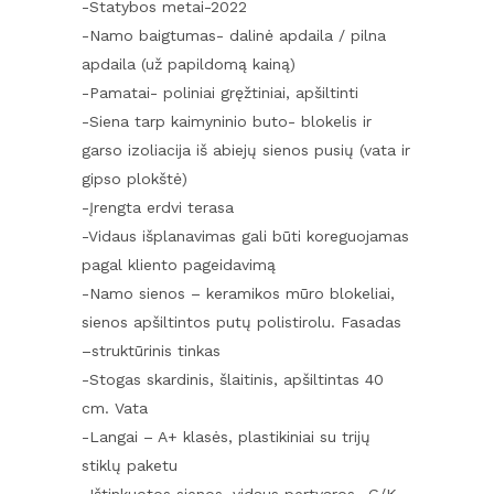
-Statybos metai-2022
-Namo baigtumas- dalinė apdaila / pilna
apdaila (už papildomą kainą)
-Pamatai- poliniai gręžtiniai, apšiltinti
-Siena tarp kaimyninio buto- blokelis ir
garso izoliacija iš abiejų sienos pusių (vata ir
gipso plokštė)
-Įrengta erdvi terasa
-Vidaus išplanavimas gali būti koreguojamas
pagal kliento pageidavimą
-Namo sienos – keramikos mūro blokeliai,
sienos apšiltintos putų polistirolu. Fasadas
–struktūrinis tinkas
-Stogas skardinis, šlaitinis, apšiltintas 40
cm. Vata
-Langai – A+ klasės, plastikiniai su trijų
stiklų paketu