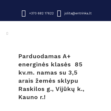
+370 682 17622
jolita@entrinka.lt
Parduodamas A+
energinės klasės 85
kv.m. namas su 3,5
arais žemės sklypu
Raskilos g., Vijūkų k.,
Kauno r.!