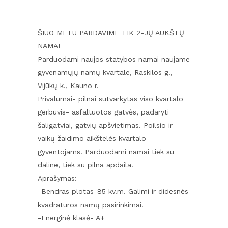
ŠIUO METU PARDAVIME TIK 2-JŲ AUKŠTŲ
NAMAI
Parduodami naujos statybos namai naujame
gyvenamųjų namų kvartale, Raskilos g.,
Vijūkų k., Kauno r.
Privalumai- pilnai sutvarkytas viso kvartalo
gerbūvis- asfaltuotos gatvės, padaryti
šaligatviai, gatvių apšvietimas. Poilsio ir
vaikų žaidimo aikštelės kvartalo
gyventojams. Parduodami namai tiek su
daline, tiek su pilna apdaila.
Aprašymas:
-Bendras plotas-85 kv.m. Galimi ir didesnės
kvadratūros namų pasirinkimai.
-Energinė klasė- A+